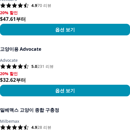
4.9
70
리뷰
20% 할인
20% 할인, $47.61부터
$47.61부터
옵션 보기
상품 보기
고양이용 Advocate
Advocate
5.0
231
리뷰
20% 할인
20% 할인, $32.62부터
$32.62부터
옵션 보기
상품 보기
밀베맥스 고양이 종합 구충정
Milbemax
4.9
28
리뷰