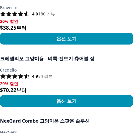
Bravecto
4.9
180
리뷰
20% 할인
20% 할인, $38.25부터
$38.25부터
옵션 보기
상품 보기
크레델리오 고양이용 - 벼룩·진드기 츄어블 정
Credelio
4.9
84
리뷰
20% 할인
20% 할인, $70.22부터
$70.22부터
옵션 보기
상품 보기
NexGard Combo 고양이용 스팟온 솔루션
NexGard