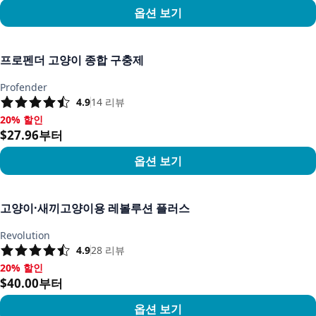
옵션 보기
상품 보기
프로펜더 고양이 종합 구충제
Profender
4.9
14
리뷰
20% 할인
20% 할인, $27.96부터
$27.96부터
옵션 보기
상품 보기
고양이·새끼고양이용 레볼루션 플러스
Revolution
4.9
28
리뷰
20% 할인
20% 할인, $40.00부터
$40.00부터
옵션 보기