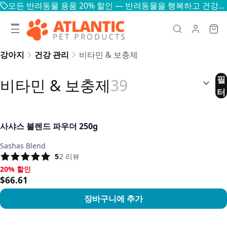
모든 반려동물 용품 20% 할인 — 반려동물을 행복하고 건강하게
강아지
건강 관리
비타민 & 보충제
정렬:
(
선
필
비타민 & 보충제
39
터
사샤스 블렌드 파우더 250g
Sashas Blend
5
2
리뷰
20% 할인
20% 할인, $66.61
$66.61
장바구니에 추가
상품 보기