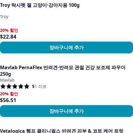
Troy 락사펫 젤 고양이·강아지용 100g
Troy
20% 할인
20% 할인, $22.84
$22.84
장바구니에 추가
상품 보기
Mavlab PernaFlex 반려견·반려묘 관절 건강 보조제 파우더
250g
Mavlab
5
1
리뷰
20% 할인
20% 할인, $56.51
$56.51
장바구니에 추가
상품 보기
Vetalogica 햄프 클리니컬스 반려견 피부 & 코트 케어 트릿