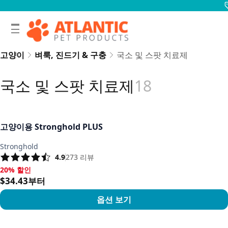
고양이
벼룩, 진드기 & 구충
국소 및 스팟 치료제
국소 및 스팟 치료제
18
고양이용 Stronghold PLUS
Stronghold
4.9
273
리뷰
20% 할인
20% 할인, $34.43부터
$34.43부터
옵션 보기
상품 보기