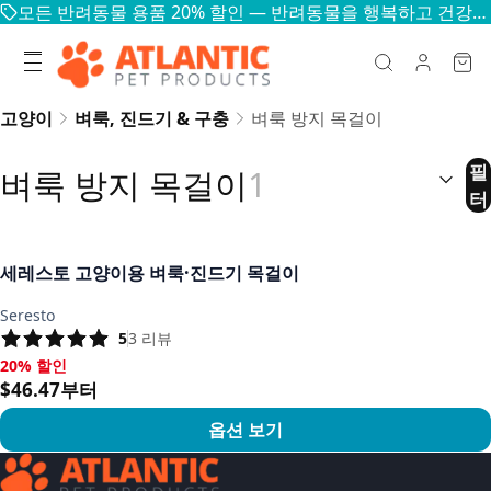
모든 반려동물 용품 20% 할인 — 반려동물을 행복하고 건강하게
고양이
벼룩, 진드기 & 구충
벼룩 방지 목걸이
정렬:
(
선
필
벼룩 방지 목걸이
1
터
세레스토 고양이용 벼룩·진드기 목걸이
Seresto
5
3
리뷰
20% 할인
20% 할인, $46.47부터
$46.47부터
옵션 보기
상품 보기