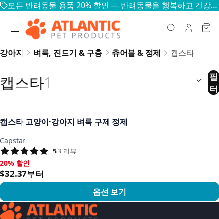
모든 반려동물 용품 20% 할인 — 반려동물을 행복하고 건강하게
강아지
벼룩, 진드기 & 구충
츄어블 & 정제
캡스타
정렬:
(
선
필
캡스타
1
터
캡스타 고양이·강아지 벼룩 구제 정제
Capstar
5
3
리뷰
20% 할인
20% 할인, $32.37부터
$32.37부터
옵션 보기
상품 보기