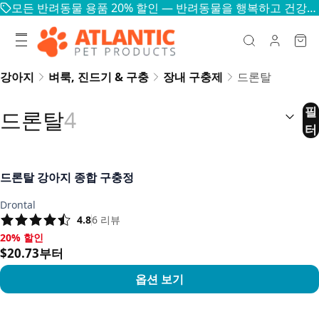
모든 반려동물 용품 20% 할인 — 반려동물을 행복하고 건강하게
강아지
벼룩, 진드기 & 구충
장내 구충제
드론탈
정렬:
(
선
필
드론탈
4
터
드론탈 강아지 종합 구충정
Drontal
4.8
6
리뷰
20% 할인
20% 할인, $20.73부터
$20.73부터
옵션 보기
상품 보기