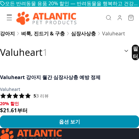
모든 반려동물 용품 20% 할인 — 반려동물을 행복하고 건강하게
강아지
벼룩, 진드기 & 구충
심장사상충
Valuheart
정렬:
(
선
필
Valuheart
1
터
Valuheart 강아지 월간 심장사상충 예방 정제
Valuheart
5
3
리뷰
20% 할인
20% 할인, $21.61부터
$21.61부터
옵션 보기
상품 보기