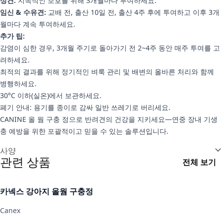
성견:
지속적인 보호를 위해 3개월마다 투여하세요.
임신 & 수유견:
교배 전, 출산 10일 전, 출산 4주 후에 투여하고 이후 3개
월마다 계속 투여하세요.
추가 팁:
감염이 심한 경우, 3개월 주기로 돌아가기 전 2~4주 동안 매주 투여를 고
려하세요.
최적의 결과를 위해 정기적인 벼룩 관리 및 배변의 올바른 처리와 함께
병행하세요.
30°C 이하(실온)에서 보관하세요.
폐기 안내:
용기를 종이로 감싸 일반 쓰레기로 버리세요.
CANINE 올 웜 구충 정으로 반려견의 건강을 지키세요—연중 장내 기생
충 예방을 위한 포괄적이고 믿을 수 있는 솔루션입니다.
추가 정보
사양
관련 상품
전체 보기
카넥스 강아지 올웜 구충정
Canex