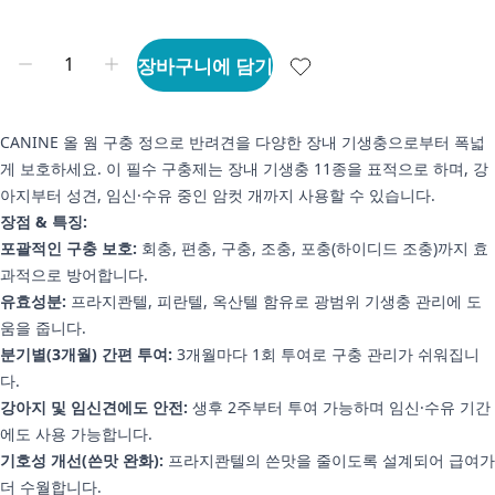
장바구니에 담기
CANINE 올 웜 구충 정으로 반려견을 다양한 장내 기생충으로부터 폭넓
게 보호하세요. 이 필수 구충제는 장내 기생충 11종을 표적으로 하며, 강
아지부터 성견, 임신·수유 중인 암컷 개까지 사용할 수 있습니다.
장점 & 특징:
포괄적인 구충 보호:
회충, 편충, 구충, 조충, 포충(하이디드 조충)까지 효
과적으로 방어합니다.
유효성분:
프라지콴텔, 피란텔, 옥산텔 함유로 광범위 기생충 관리에 도
움을 줍니다.
분기별(3개월) 간편 투여:
3개월마다 1회 투여로 구충 관리가 쉬워집니
다.
강아지 및 임신견에도 안전:
생후 2주부터 투여 가능하며 임신·수유 기간
에도 사용 가능합니다.
기호성 개선(쓴맛 완화):
프라지콴텔의 쓴맛을 줄이도록 설계되어 급여가
더 수월합니다.