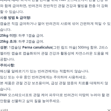
와 함께 급여하면, 반려견의 전반적인 관절 건강과 웰빙을 한층 더 강화
할 수 있습니다.
사용 방법 & 급여량:
캡슐은 직접 급여하거나 열어 반려견의 사료에 섞어 간편하게 먹일 수 있
습니다.
25kg 미만:
하루 1캡슐 급여.
25kg 초과:
하루 2캡슐 급여.
성분:
1캡슐당
Perna canaliculus
(그린 립드 머슬) 500mg 함유. 2피스
젤라틴 캡슐로 캡슐화되어 관절 건강과 활동성에 자연스러운 도움을 제
공합니다.
주의사항:
해산물 알레르기가 있는 반려견에게는 적합하지 않습니다.
임신 또는 수유 중인 반려견에게는 주의하여 사용하세요.
본 제품은 관절 건강 보조용이며, 급성 관절 염증의 치료를 대체하지 않
습니다.
PAW 오스테오서포트 관절 케어 파우더로 반려견이 마땅히 누려야 할 편
안함을 선물하고 삶의 질을 높여주세요.
추가 정보
사양