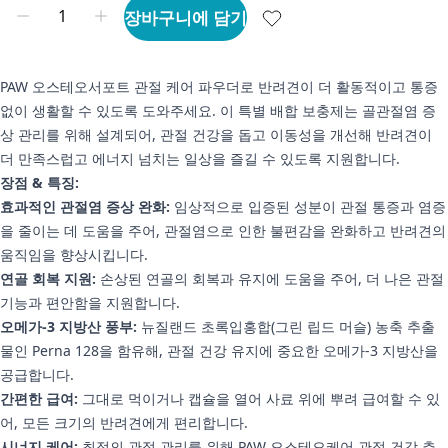
장바구니에 담기
PAW 오스테오서포트 관절 케어 파우더로 반려견이 더 활동적이고 통증
없이 생활할 수 있도록 도와주세요. 이 특별 배합 보충제는 골관절염 증
상 관리를 위해 설계되어, 관절 건강을 돕고 이동성을 개선해 반려견이
더 만족스럽고 에너지 넘치는 일상을 즐길 수 있도록 지원합니다.
장점 & 특징:
효과적인 관절염 증상 완화:
임상적으로 입증된 성분이 관절 통증과 염증
을 줄이는 데 도움을 주어, 관절염으로 인한 불편감을 완화하고 반려견의
움직임을 향상시킵니다.
연골 회복 지원:
손상된 연골의 회복과 유지에 도움을 주어, 더 나은 관절
기능과 편안함을 지원합니다.
오메가-3 지방산 풍부:
뉴질랜드 초록입홍합(그린 립드 머슬) 농축 추출
물인 Perna 128을 함유해, 관절 건강 유지에 중요한 오메가-3 지방산을
공급합니다.
간편한 급여:
그대로 먹이거나 캡슐을 열어 사료 위에 뿌려 급여할 수 있
어, 모든 크기의 반려견에게 편리합니다.
시너지 케어:
최적의 관절 관리를 위해 PAW 오스테오케어 관절 건강 츄