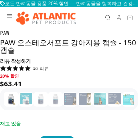
모든 반려동물 용품 20% 할인 — 반려동물을 행복하고 건강하게
PAW
PAW 오스테오서포트 강아지용 캡슐 - 150
캡슐
리뷰 작성하기
5
3
리뷰
20% 할인, $63.41
20% 할인
$63.41
재고 있음