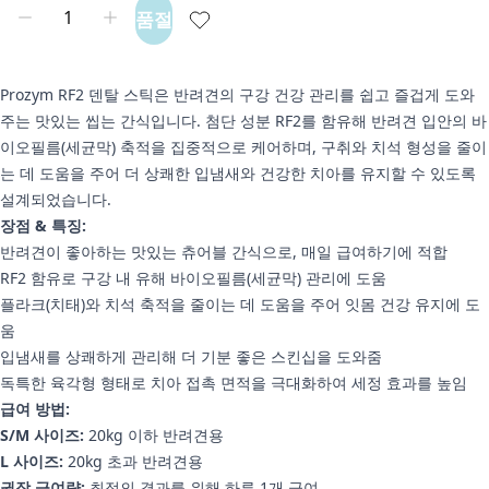
품절
Prozym RF2 덴탈 스틱은 반려견의 구강 건강 관리를 쉽고 즐겁게 도와
주는 맛있는 씹는 간식입니다. 첨단 성분 RF2를 함유해 반려견 입안의 바
이오필름(세균막) 축적을 집중적으로 케어하며, 구취와 치석 형성을 줄이
는 데 도움을 주어 더 상쾌한 입냄새와 건강한 치아를 유지할 수 있도록
설계되었습니다.
장점 & 특징:
반려견이 좋아하는 맛있는 츄어블 간식으로, 매일 급여하기에 적합
RF2 함유로 구강 내 유해 바이오필름(세균막) 관리에 도움
플라크(치태)와 치석 축적을 줄이는 데 도움을 주어 잇몸 건강 유지에 도
움
입냄새를 상쾌하게 관리해 더 기분 좋은 스킨십을 도와줌
독특한 육각형 형태로 치아 접촉 면적을 극대화하여 세정 효과를 높임
급여 방법:
S/M 사이즈:
20kg 이하 반려견용
L 사이즈:
20kg 초과 반려견용
권장 급여량:
최적의 결과를 위해 하루 1개 급여