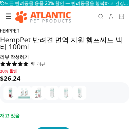
모든 반려동물 용품 20% 할인 — 반려동물을 행복하고 건강하게
HEMPPET
HempPet 반려견 면역 지원 헴프씨드 넥
타 100ml
리뷰 작성하기
5
1
리뷰
20% 할인, $26.24
20% 할인
$26.24
재고 있음