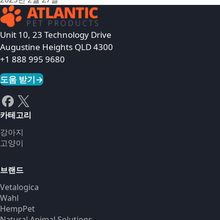
Unit 10, 23 Technology Drive
Augustine Heights QLD 4300
+1 888 995 9680
도움 받기
→
카테고리
강아지
고양이
브랜드
Vetalogica
Wahl
HempPet
Natural Animal Solutions