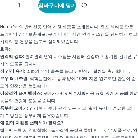
장바구니에 담기
HempPet의 반려견용 면역 지원 제품을 소개합니다. 헴프 넥타로 만든
프리미엄 영양 보충제로, 우리 아이의 자연 면역 시스템을 탄탄하게 하고
최적의 장 건강을 돕도록 설계되었습니다.
효과:
면역력 강화:
반려견의 면역 시스템을 지원해 건강하고 활기찬 컨디션 유
지에 도움을 줍니다.
장 건강 유지:
소화와 영양 흡수를 돕고 전반적인 웰빙을 촉진합니다.
로우 & 내추럴:
화학물질이나 농약 없이 100% 자연 원료로만 만들어 순
도와 안전성을 높였습니다.
이상적인 EFA 밸런스:
오메가 3·6·9 필수지방산을 균형 있게 제공해 반려
동물의 건강에 도움을 줍니다.
풍부한 오메가:
건강한 피부와 윤기 있는 피모, 활력 유지에 중요한 오메
가 지방산을 풍부하게 함유했습니다.
왜 면역 지원을 선택해야 할까요?
헴프씨드를 저온 압착하는 독자적인 공정을 통해 만든 로우 제품으로, 일
반적인 여과 헴프씨드오일보다 더 뛰어난 효능, 영양 밀도, 클로로필(엽