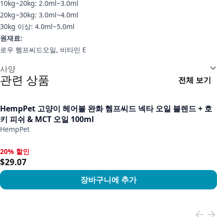
10kg~20kg: 2.0ml~3.0ml
20kg~30kg: 3.0ml~4.0ml
30kg 이상: 4.0ml~5.0ml
원재료:
로우 헴프씨드오일, 비타민 E
추가 정보
사양
관련 상품
전체 보기
HempPet 고양이 헤어볼 완화 헴프씨드 넥타 오일 블렌드 + 호
키 피쉬 & MCT 오일 100ml
HempPet
20% 할인
20% 할인, $29.07
$29.07
장바구니에 추가
View product